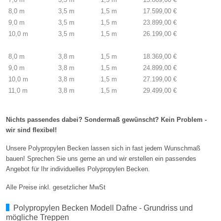
8,0 m
3,5 m
1,5 m
17.599,00 €
9,0 m
3,5 m
1,5 m
23.899,00 €
10,0 m
3,5 m
1,5 m
26.199,00 €
8,0 m
3,8 m
1,5 m
18.369,00 €
9,0 m
3,8 m
1,5 m
24.899,00 €
10,0 m
3,8 m
1,5 m
27.199,00 €
11,0 m
3,8 m
1,5 m
29.499,00 €
Nichts passendes dabei? Sondermaß gewünscht? Kein Problem -
wir sind flexibel!
Unsere Polypropylen Becken lassen sich in fast jedem Wunschmaß
bauen! Sprechen Sie uns gerne an und wir erstellen ein passendes
Angebot für Ihr individuelles Polypropylen Becken.
Alle Preise inkl. gesetzlicher MwSt
Polypropylen Becken Modell Dafne - Grundriss und
mögliche Treppen