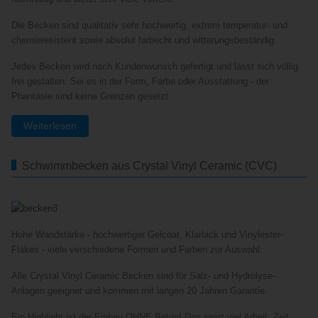
Die Becken sind qualitativ sehr hochwertig, extrem temperatur- und
chemieresistent sowie absolut farbecht und witterungsbeständig.
Jedes Becken wird nach Kundenwunsch gefertigt und lässt sich völlig
frei gestalten. Sei es in der Form, Farbe oder Ausstattung - der
Phantasie sind keine Grenzen gesetzt.
Weiterlesen
Schwimmbecken aus Crystal Vinyl Ceramic (CVC)
Hohe Wandstärke - hochwertiger Gelcoat, Klarlack und Vinylester-
Flakes - viele verschiedene Formen und Farben zur Auswahl.
Alle Crystal Vinyl Ceramic Becken sind für Salz- und Hydrolyse-
Anlagen geeignet und kommen mit langen 20 Jahren Garantie.
Ein Highlight ist der Einbau OHNE Beton! Das spart viel Arbeit, Zeit