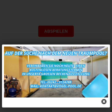
ABSPIELEN
Durch Klicken des "Abspielen"-Buttons wird das Video vom Anbieter
YouTube eingebettet. Es werden dadurch womöglich personenbezogene
Daten an YouTube gesendet und Cookies durch den Anbieter gesetzt.
Daher ist es möglich, dass der Anbieter Ihre Zugriffe speichert und Ihr
Verhalten analysieren kann. Die Datenschutzerklärung von YouTube bzw.
Google finden Sie unter
Google-Datenschutzerklärung
.
Auf
YouTube
anschauen
Ihre Vorteile? Wir sind Profis!